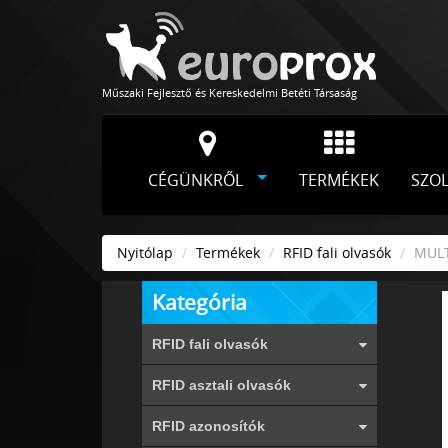
Műszaki Fejlesztő és Kereskedelmi Betéti Társaság
CÉGÜNKRŐL
TERMÉKEK
SZO
Nyitólap
Termékek
RFID fali olvasók
MULTI
Kategória
RFID fali olvasók
RFID asztali olvasók
RFID azonosítók