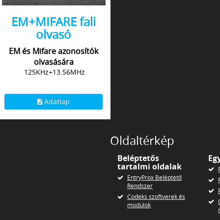
EM+MIFARE fali
olvasó
EM és Mifare azonosítók
olvasására
125KHz+13.56MHz
Adatlap
Oldaltérkép
Beléptetős
Eg
tartalmi oldalak
EntryProx Beléptető
Rendszer
Codeks szoftverek és
modulok