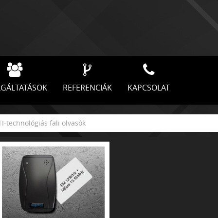
LGÁLTATÁSOK
REFERENCIÁK
KAPCSOLAT
-technológiás fali olvasók