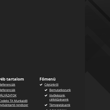
yéb tartalom
Főmenü
Referenciák
Cégünkről
Referenciák
Bemutatkozunk
PÁLYÁZATOK
Jövőképünk,
célkitűzéseink
Codeks TA Munkaidő
nyilvántartó rendszer
Támogatásaink