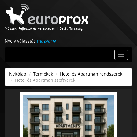
Műszaki Fejlesztő és Kereskedelmi Betéti Társaság
Nyelv választás
magyar
Nyitólap
Termékek
Hotel és Apartman rendszerek
Hotel és Apartman szoftverek