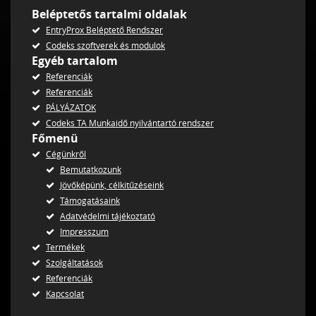
Beléptetős tartalmi oldalak
EntryProx Beléptető Rendszer
Codeks szoftverek és modulok
Egyéb tartalom
Referenciák
Referenciák
PÁLYÁZATOK
Codeks TA Munkaidő nyilvántartó rendszer
Főmenü
Cégünkről
Bemutatkozunk
Jövőképünk, célkitűzéseink
Támogatásaink
Adatvédelmi tájékoztató
Impresszum
Termékek
Szolgáltatások
Referenciák
Kapcsolat