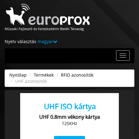
Műszaki Fejlesztő és Kereskedelmi Betéti Társaság
Nyelv választás
magyar
Nyitólap
Termékek
RFID azonosítók
UHF azonosítók
UHF ISO kártya
UHF 0.8mm vékony kártya
125KHz